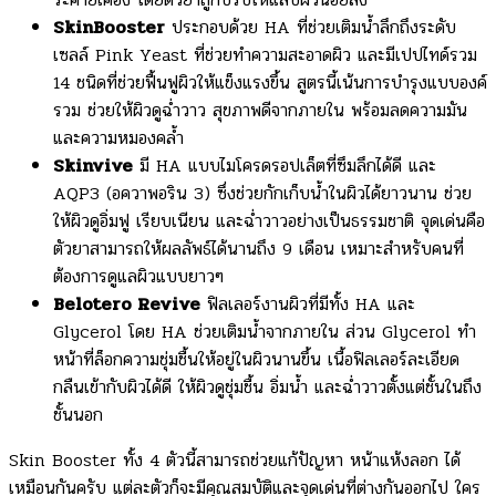
SkinBooster
ประกอบด้วย HA ที่ช่วยเติมน้ำลึกถึงระดับ
เซลล์ Pink Yeast ที่ช่วยทำความสะอาดผิว และมีเปปไทด์รวม
14 ชนิดที่ช่วยฟื้นฟูผิวให้แข็งแรงขึ้น สูตรนี้เน้นการบำรุงแบบองค์
รวม ช่วยให้ผิวดูฉ่ำวาว สุขภาพดีจากภายใน พร้อมลดความมัน
และความหมองคล้ำ
Skinvive
มี HA แบบไมโครดรอปเล็ตที่ซึมลึกได้ดี และ
AQP3 (อควาพอริน 3) ซึ่งช่วยกักเก็บน้ำในผิวได้ยาวนาน ช่วย
ให้ผิวดูอิ่มฟู เรียบเนียน และฉ่ำวาวอย่างเป็นธรรมชาติ จุดเด่นคือ
ตัวยาสามารถให้ผลลัพธ์ได้นานถึง 9 เดือน เหมาะสำหรับคนที่
ต้องการดูแลผิวแบบยาวๆ
Belotero Revive
ฟิลเลอร์งานผิวที่มีทั้ง HA และ
Glycerol โดย HA ช่วยเติมน้ำจากภายใน ส่วน Glycerol ทำ
หน้าที่ล็อกความชุ่มชื้นให้อยู่ในผิวนานขึ้น เนื้อฟิลเลอร์ละเอียด
กลืนเข้ากับผิวได้ดี ให้ผิวดูชุ่มชื้น อิ่มน้ำ และฉ่ำวาวตั้งแต่ชั้นในถึง
ชั้นนอก
Skin Booster ทั้ง 4 ตัวนี้สามารถช่วยแก้ปัญหา หน้าแห้งลอก ได้
เหมือนกันครับ แต่ละตัวก็จะมีคุณสมบัติและจุดเด่นที่ต่างกันออกไป ใคร