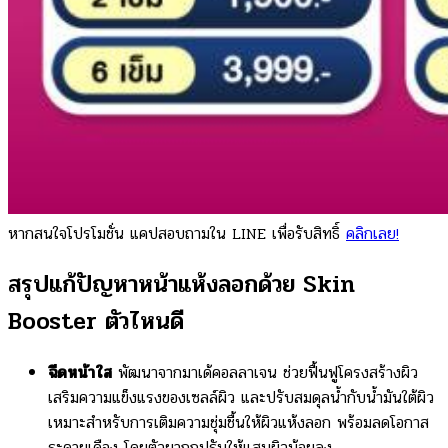
หากสนใจโปรโมชั่น แคปสอบถามใน LINE เพื่อรับสิทธิ์
คลิกเลย!
สรุปแก้ปัญหาหน้าแห้งลอกด้วย Skin
Booster ตัวไหนดี
ฉีดหน้าใส
พัฒนาจากมาเด้คอลลาเจน ช่วยฟื้นฟูโครงสร้างผิว
เสริมความแข็งแรงของเซลล์ผิว และปรับสมดุลน้ำกับน้ำมันใต้ผิว
เหมาะสำหรับการเติมความชุ่มชื้นให้ผิวแห้งลอก พร้อมลดโอกาส
ระคายเคือง โดยตัวยาถูกปรับให้แสบผิวน้อยลง