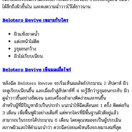
ได้ลึกถึงผิวชั้นใน และคงความฉ่ำวาวไว้ได้ยาวนาน
Belotero Revive เหมาะกับใคร
ผิวแห้งขาดน้ำ
แต่งหน้าไม่ติด
รูขุมขนกว้าง
ผิวไม่เรียบเนียน
Belotero Revive เห็นผลเมื่อไหร่
หลังฉีด Belotero Revive จะเริ่มเห็นผลลัพธ์ประมาณ 2 สัปดาห์ ผิว
จะดูเรียบเนียนขึ้น และเมื่อเข้าสู่สัปดาห์ที่ 4 จะรู้สึกว่ารูขุมขนกระชับ ผิว
ดูฉ่ำวาวขึ้นอย่างชัดเจน และเครื่องสำอางติดง่ายและทนขึ้น
สำหรับผู้ที่มีปัญหาผิวเป็นประจำ แนะนำให้ฉีดเดือนละ 1 ครั้ง ติดต่อกัน
3 เดือน เพื่อฟื้นฟูผิวอย่างเต็มที่ แต่หากใครที่มีพื้นฐานผิวดีอยู่แล้ว
สามารถเว้นระยะได้ประมาณ 6 เดือน โดยคุณหมอจะเป็นผู้ประเมิน
สภาพผิวและให้คำแนะนำว่า ควรฉีดบ่อยแค่ไหนจึงจะเหมาะสมที่สุด