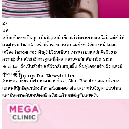
27
พ.ค.
หน้าแห้งลอกเป็นขุย เป็นปัญหาผิวที่กวนใจใครหลายคน ไม่ใช่แค่ทำให้
ผิวดูโทรม ไม่สดใส หรือมีริ้วรอยก่อนวัย แต่ยังทำให้แต่งหน้าไม่ติด
เครื่องสำอางตกร่อง ผิวดูไม่เรียบเนียน เพราะสาเหตุหลักคือผิวขาด
ความชุ่มชื้น หรือไม่มีการดูแลที่ดีพอ หลายคนมักหันมาฉีด Skin
Booster ซึ่งเป็นตัวช่วยให้ผิวกลับมาชุ่มชื้น ฟื้นฟูโครงสร้างผิว และมี
สุขภาพดีขึ้น
Sign up for Newsletter
ใบบทความนี้เราจะไปหาคำตอบกันว่า Skin Booster แต่ละตัวของ
เมกะคลินิกมีอะไรบ้าง มีการทำงานอย่างไร เหมาะกับปัญหาแบบไหน
Signup for our newsletter to
และมีราคาระดับใดบ้าง ถ้าพร้อมแล้วเราไปดูกันเลยครับ
get notified about sales and
new products. Add any text
here or remove it.
Error:
Contact form not