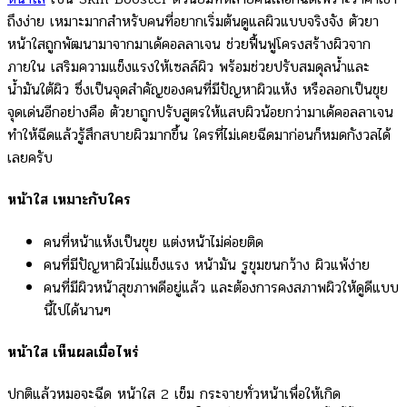
ถึงง่าย เหมาะมากสำหรับคนที่อยากเริ่มต้นดูแลผิวแบบจริงจัง ตัวยา
หน้าใสถูกพัฒนามาจากมาเด้คอลลาเจน ช่วยฟื้นฟูโครงสร้างผิวจาก
ภายใน เสริมความแข็งแรงให้เซลล์ผิว พร้อมช่วยปรับสมดุลน้ำและ
น้ำมันใต้ผิว ซึ่งเป็นจุดสำคัญของคนที่มีปัญหาผิวแห้ง หรือลอกเป็นขุย
จุดเด่นอีกอย่างคือ ตัวยาถูกปรับสูตรให้แสบผิวน้อยกว่ามาเด้คอลลาเจน
ทำให้ฉีดแล้วรู้สึกสบายผิวมากขึ้น ใครที่ไม่เคยฉีดมาก่อนก็หมดกังวลได้
เลยครับ
หน้าใส เหมาะกับใคร
คนที่หน้าแห้งเป็นขุย แต่งหน้าไม่ค่อยติด
คนที่มีปัญหาผิวไม่แข็งแรง หน้ามัน รูขุมขนกว้าง ผิวแพ้ง่าย
คนที่มีผิวหน้าสุขภาพดีอยู่แล้ว และต้องการคงสภาพผิวให้ดูดีแบบ
นี้ไปได้นานๆ
หน้าใส เห็นผลเมื่อไหร่
ปกติแล้วหมอจะฉีด หน้าใส 2 เข็ม กระจายทั่วหน้าเพื่อให้เกิด