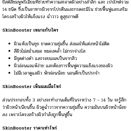
ยีสต์สีชมพูพรีเมียมที่ช่วยทำความสะอาดผิวอย่างล้ำลึก และ เปปไทด์รวม
14 ชนิด ซึ่งเป็นอาหารผิวจากโปรตีนและกรดอะมิโน ช่วยฟื้นฟูและเสริม
โครงสร้างผิวให้แข็งแรง ฉ่ำวาว ดูสุขภาพดี
SkinBooster เหมาะกับใคร
ผิวแห้งเป็นขุย ขาดความชุ่มชื้น ส่งผลให้แต่งหน้าไม่ติด
สีผิวไม่สม่ำเสมอ หมองคล้ำ ไม่กระจ่างใส
มีจุดด่างดำ และรอยแผลเป็นจากสิว
ผิวอ่อนแอแพ้ง่าย และต้องการฟื้นฟูความแข็งแรงของผิว
ไม่มีเวลาดูแลผิว พักผ่อนน้อย นอนดึกเป็นประจำ
SkinBooster เห็นผลเมื่อไหร่
ส่วนประกอบทั้ง 3 อย่างจะทำงานเต็มที่ในระหว่าง 7 – 14 วัน จะรู้สึก
ว่าผิวหน้าเนียนขึ้น ผิวดูฉ่ำวาวจากความชุ่มชื้น ความมันบนผิวหน้าน้อย
ลง เพราะโครงสร้างผิวกำลังถูกฟื้นฟูขึ้น
SkinBooster ราคาเท่าไหร่