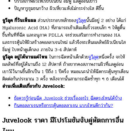
ปรับสภาพผิวให้เรียบเนียน อิ่มฟู แลดูอ่อนเยาว์
ปัญหารูขุมขนกว้าง ผิวเหี่ยวแห้งไม่กระจ่างใส ดีขึ้น
จูวีลุค กี่วันเห็นผล
ส่วนประกอบหลักของ
จูวีลุค
นั้นมีอยู่ 2 อย่าง ได้แก่
Hyaluronic Acid (HA) ที่สามารถเข้าเติมเต็มริ้วรอยเล็ก ๆ ให้ดูตื้น
ขึ้นทันทีที่ฉีด และอนุภาค PDLLA จะช่วยเสริมการทำงานของ HA
และกระตุ้นให้ผิวสร้างคอลลาเจนใหม่ แล้วจึงจะเห็นผลลัพธ์ผิวเนียนใส
อิ่มฟู ใบหน้าดูเด็กลง ภายใน 3-4 สัปดาห์
จูวีลุค อยู่ได้นานแค่ไหน
ในการฉีดหน้าเด็กด้วย
จูวีลุค
หนึ่งครั้ง จะให้
ผลลัพธ์ที่อยู่ได้นานถึง 12 สัปดาห์ ถ้าอยากคงสภาพงานผิวที่แลดูอ่อน
เยาว์ไว้นานขึ้นอีกเป็น 1 ปีถึง 1 ปีครึ่ง หมอแนะนำให้ฉีดกระตุ้นทุกเดือน
ติดต่อกันประมาณ 3 ครั้ง หลังจากนั้นสามารถฉีดซ้ำทุก ๆ 6 เดือนได้
อ่านเพิ่มเติมเกี่ยวกับ Juvelook:
ข้อควรรู้ก่อนฉีด Juvelook ช่วยเรื่องอะไร ฉีดตรงไหนได้บ้าง
กินคอลลาเจนหรือกระตุ้นคอลลาเจน แบบไหนดีกว่ากัน?
Juvelook ราคา มีโปรโมชันจับคู่หัตถการอื่น