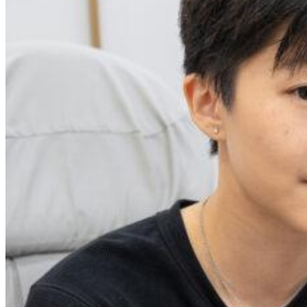
Sign up for Newsletter
Signup for our newsletter to
get notified about sales and
new products. Add any text
here or remove it.
Error:
Contact form not