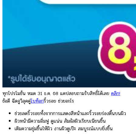
ทุกโปรโมชั่น หมด 31 ธ.ค. 68 แคปสอบถามรับสิทธิ์ได้เลย
คลิก!
ข้อดี ฉีดจูวีลุคคู่
โบท็อก
ริ้วรอย ช่วยอะไร
ช่วยลดริ้วรอยทั้งจากการแสดงสีหน้าและริ้วรอยร่องตื้นบนผิว
ผิวหน้ามีความอิ่มฟู ดูแน่น สัมผัสผิวเรียบเนียนขึ้น
เติมความชุ่มชื้นให้ผิว งานผิวดูเป๊ะ สมบูรณ์แบบยิ่งขึ้น