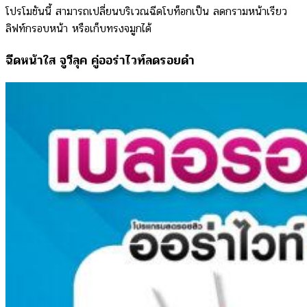
โปรโมชันนี้ สามารถเปลี่ยนบริเวณฉีดโบท็อกเป็น ลดกรามหน้าเรียว
ลิฟท์กรอบหน้า หรือเก็บทรงจมูกได้
ฉีดหน้าใส จูวีลุค คู่ออร่าไวท์ลดรอยดำ