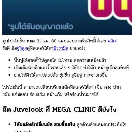
ทุกโปรโมชั่น หมด 31 ธ.ค. 68 แคปสอบถามรับสิทธิ์ได้เลย
คลิก!
ข้อดี ฉีด
จูวีลุค
คู่ฟิลเลอร์ใต้ตา
นิวรามิส
ช่วยอะไร
ฟื้นฟูใต้ตาคล้ำให้ดูสดใส ไม่โทรม ลดความเหนื่อยล้า
เติมเต็มร่องลึกและริ้วรอยเล็ก ๆ ใต้ตา ทำให้ใบหน้าดูเด็กลงทันที
ช่วยให้ผิวใต้ตาเปล่งปลั่ง ชุ่มชื้น ดูอิ่มฟู กระจ่างใสขึ้น
โปรโมชันนี้ สามารถเปลี่ยนบริเวณฉีดฟิลเลอร์ใต้ตา เป็น คาง ปาก
ขมับ แก้มตอบ ร่องแก้ม หน้าแก้ม หรือร่องน้ำหมากได้
ฉีด Juvelook ที่ MEGA CLINIC ดียังไง
ได้ผลลัพธ์เปลี่ยนชัด สวยขึ้นจริง
ลูกค้าหลักแสนคนประทับใจ
จนบอกต่อ