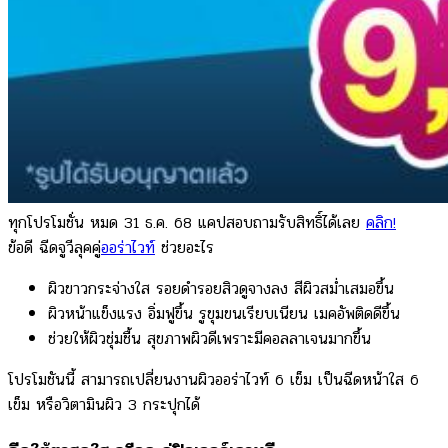
ทุกโปรโมชั่น หมด 31 ธ.ค. 68 แคปสอบถามรับสิทธิ์ได้เลย
คลิก!
ข้อดี ฉีดจูวีลุคคู่
ออร่าไวท์
ช่วยอะไร
ผิวขาวกระจ่างใส รอยดำรอยสิวดูจางลง สีผิวสม่ำเสมอขึ้น
ผิวหน้าแข็งแรง อิ่มฟูขึ้น รูขุมขนเรียบเนียน เมคอัพติดดีขึ้น
ช่วยให้ผิวชุ่มชื้น สุขภาพผิวดีเพราะมีคอลลาเจนมากขึ้น
โปรโมชันนี้ สามารถเปลี่ยนงานผิวออร่าไวท์ 6 เข็ม เป็นฉีดหน้าใส 6
เข็ม หรือวิตามินผิว 3 กระปุกได้