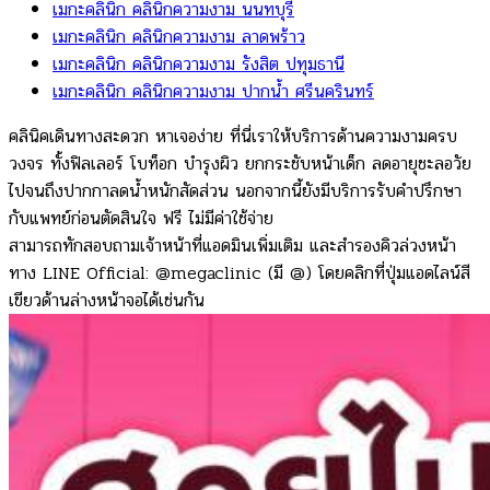
เมกะคลินิก คลินิกความงาม นนทบุรี
เมกะคลินิก คลินิกความงาม ลาดพร้าว
เมกะคลินิก คลินิกความงาม รังสิต ปทุมธานี
เมกะคลินิก คลินิกความงาม ปากน้ำ ศรีนครินทร์
คลินิคเดินทางสะดวก หาเจอง่าย ที่นี่เราให้บริการด้านความงามครบ
วงจร ทั้งฟิลเลอร์ โบท็อก บำรุงผิว ยกกระชับหน้าเด็ก ลดอายุชะลอวัย
ไปจนถึงปากกาลดน้ำหนักสัดส่วน นอกจากนี้ยังมีบริการรับคำปรึกษา
กับแพทย์ก่อนตัดสินใจ ฟรี ไม่มีค่าใช้จ่าย
สามารถทักสอบถามเจ้าหน้าที่แอดมินเพิ่มเติม และสำรองคิวล่วงหน้า
ทาง LINE Official: @megaclinic (มี @) โดยคลิกที่ปุ่มแอดไลน์สี
เขียวด้านล่างหน้าจอได้เช่นกัน