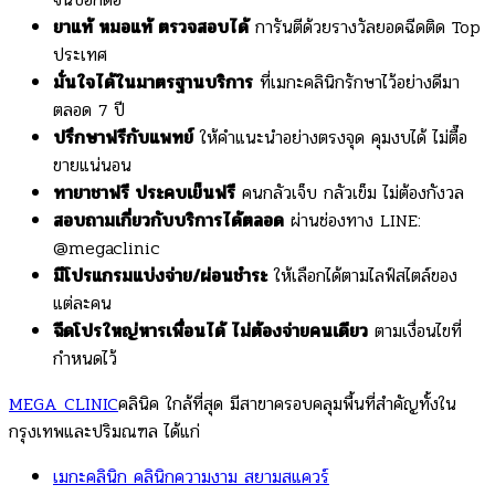
ยาแท้ หมอแท้ ตรวจสอบได้
การันตีด้วยรางวัลยอดฉีดติด Top
ประเทศ
มั่นใจได้ในมาตรฐานบริการ
ที่เมกะคลินิกรักษาไว้อย่างดีมา
ตลอด 7 ปี
ปรึกษาฟรีกับแพทย์
ให้คำแนะนำอย่างตรงจุด คุมงบได้ ไม่ตื๊อ
ขายแน่นอน
ทายาชาฟรี ประคบเย็นฟรี
คนกลัวเจ็บ กลัวเข็ม ไม่ต้องกังวล
สอบถามเกี่ยวกับบริการได้ตลอด
ผ่านช่องทาง LINE:
@megaclinic
มีโปรแกรมแบ่งจ่าย/ผ่อนชำระ
ให้เลือกได้ตามไลฟ์สไตล์ของ
แต่ละคน
ฉีดโปรใหญ่หารเพื่อนได้ ไม่ต้องจ่ายคนเดียว
ตามเงื่อนไขที่
กำหนดไว้
MEGA CLINIC
คลินิค ใกล้ที่สุด มีสาขาครอบคลุมพื้นที่สำคัญทั้งใน
กรุงเทพและปริมณฑล ได้แก่
เมกะคลินิก คลินิกความงาม สยามสแควร์