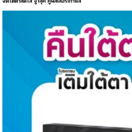
ฉีดใต้ตาสดใส จูวีลุค คู่ฟิลเลอร์เกาหลี