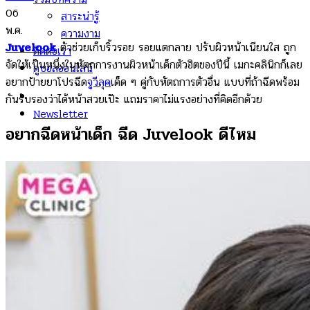
06
สาระน่ารู้
พ.ค.
ความงาม
Juvelook
ตัวช่วยเก็บริ้วรอย รอยแตกลาย ปรับผิวหน้าเนียนใส ถูก
ติดต่อเรา
จัดให้เป็นหนึ่งในหัตถการงานผิวหน้าเด็กตัวฮิตของปีนี้ เมกะคลินิกก็เลย
ดูบอลออนไลน์
อยากป้ายยาโปรฉีด
จูวีลุค
เด็ด ๆ คู่กับหัตถการตัวอื่น แบบที่ถ้าฉีดพร้อม
กันรับรองว่าได้หน้าสวยเป๊ะ แถมราคาไม่แรงอย่างที่คิดอีกด้วย
Newsletter
อยากฉีดหน้าเด็ก ฉีด Juvelook ดีไหม