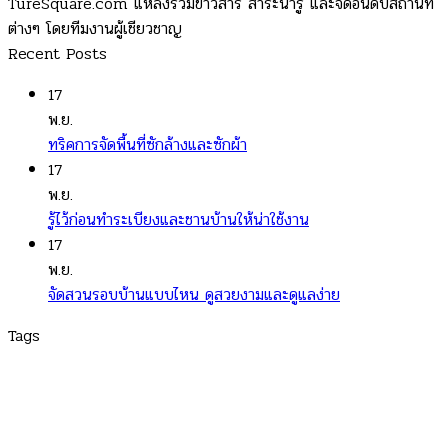
TureSquare.com แหล่งรวมข่าวสาร สาระน่ารู้ และจัดอันดับสถานที่
ต่างๆ โดยทีมงานผู้เชียวชาญ
Recent Posts
17
พ.ย.
ทริคการจัดพื้นที่ซักล้างและซักผ้า
17
พ.ย.
รู้ไว้ก่อนทำระเบียงและชานบ้านให้น่าใช้งาน
17
พ.ย.
จัดสวนรอบบ้านแบบไหน ดูสวยงามและดูแลง่าย
Tags
turesquare
|
Variety
|
สาระน่ารู้
|
สาระน่ารู้ เรื่องใกล้ตัว สั้นๆ
|
สาระน่ารู้ทั่วไป
|
สาระน่ารู้วันนี้
|
สาระน่ารู้ 5 นาที
|
สาระน่ารู้
อาหาร