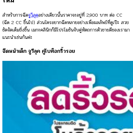
ไหม
สำหรับการฉีด
จูวีลุค
อย่างเดียวนั้นราคาจะอยู่ที่ 2,900 บาท ต่อ CC
(ฉีด 2 CC ขึ้นไป) ส่วนใครอยากฉีดหลายอย่างเพื่อผลลัพธ์ที่ดูเป๊ะ สวย
ชัดจัดเต็มยิ่งขึ้น เมกะคลินิกก็มีโปรโมชันจับคู่หัตถการตัวขายดีของเรามา
แนะนำเช่นกันค่ะ
ฉีดหน้าเด็ก จูวีลุค คู่โบท็อกริ้วรอย