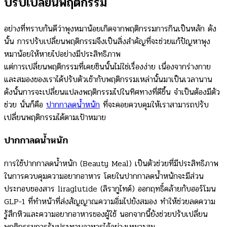
ปรับเปลี่ยนพฤติกรรม
อย่างที่ทราบกันดีว่าพุงหมาน้อยเกิดจากพฤติกรรมการกินเป็นหลัก ดัง
นั้น การปรับเปลี่ยนพฤติกรรมจึงเป็นสิ่งสำคัญที่จะช่วยแก้ปัญหาพุง
หมาน้อยให้หายไปอย่างมีประสิทธิภาพ
แต่การเปลี่ยนพฤติกรรมที่เคยชินนั้นไม่ใช่เรื่องง่าย เนื่องจากร่างกาย
และสมองของเราได้ปรับตัวเข้ากับพฤติกรรมเหล่านั้นมาเป็นเวลานาน
ดังนั้นการจะเปลี่ยนแปลงพฤติกรรมไปในทิศทางที่ดีขึ้น จำเป็นต้องมีตัว
ช่วย นั่นก็คือ
ปากกาลดน้ำหนัก
ที่จะคอยควบคุมให้เราสามารถปรับ
เปลี่ยนพฤติกรรมได้ตามเป้าหมาย
ปากกาลดน้ำหนัก
การใช้ปากกาลดน้ำหนัก (Beauty Meal) เป็นตัวช่วยที่มีประสิทธิภาพ
ในการควบคุมความอยากอาหาร โดยในปากกาลดน้ำหนักจะมีส่วน
ประกอบของสาร liraglutide (ลิรากูไทด์) ออกฤทธิ์คล้ายกับฮอร์โมน
GLP-1 ที่ทำหน้าที่ส่งสัญญาณความอิ่มไปยังสมอง ทำให้ช่วยลดความ
รู้สึกหิวและความอยากอาหารของผู้ใช้ นอกจากนี้ยังช่วยปรับเปลี่ยน
พฤติกรรมการรับประทานอาหารได้อย่างเหมาะสม