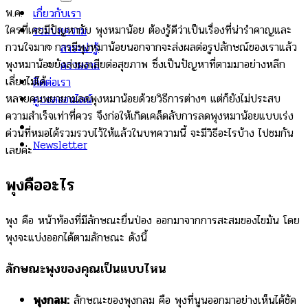
พ.ค.
เกี่ยวกับเรา
ใครที่เคยมีปัญหากับ พุงหมาน้อย ต้องรู้ดีว่าเป็นเรื่องที่น่ารำคาญและ
รวมบทความ
กวนใจมาก การมีพุงหมาน้อยนอกจากจะส่งผลต่อรูปลักษณ์ของเราแล้ว
สาระน่ารู้
พุงหมาน้อยยังส่งผลเสียต่อสุขภาพ ซึ่งเป็นปัญหาที่ตามมาอย่างหลีก
ความงาม
เลี่ยงไม่ได้
ติดต่อเรา
หลายคนพยายามลดพุงหมาน้อยด้วยวิธีการต่างๆ แต่ก็ยังไม่ประสบ
ดูบอลออนไลน์
ความสำเร็จเท่าที่ควร จึงก่อให้เกิดเคล็ดลับการลดพุงหมาน้อยแบบเร่ง
ด่วนที่หมอได้รวมรวบไว้ให้แล้วในบทความนี้ จะมีวิธีอะไรบ้าง ไปชมกัน
Newsletter
เลยค่ะ
พุงคืออะไร
พุง คือ หน้าท้องที่มีลักษณะยื่นป่อง ออกมาจากการสะสมของไขมัน โดย
พุงจะแบ่งออกได้ตามลักษณะ ดังนี้
ลักษณะพุงของคุณเป็นแบบไหน
พุงกลม:
ลักษณะของพุงกลม คือ พุงที่นูนออกมาอย่างเห็นได้ชัด