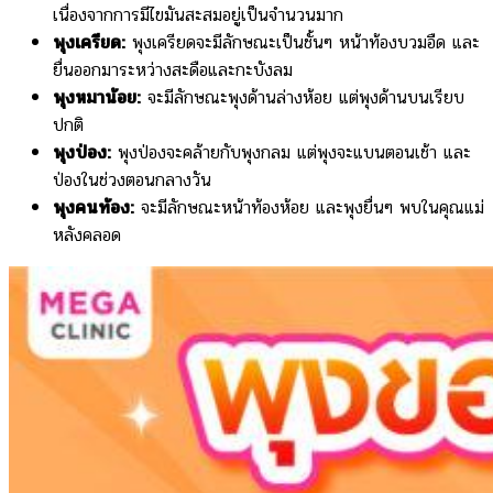
เนื่องจากการมีไขมันสะสมอยู่เป็นจำนวนมาก
พุงเครียด:
พุงเครียดจะมีลักษณะเป็นชั้นๆ หน้าท้องบวมอืด และ
ยื่นออกมาระหว่างสะดือและกะบังลม
พุงหมาน้อย:
จะมีลักษณะพุงด้านล่างห้อย แต่พุงด้านบนเรียบ
ปกติ
พุงป่อง:
พุงป่องจะคล้ายกับพุงกลม แต่พุงจะแบนตอนเช้า และ
ป่องในช่วงตอนกลางวัน
พุงคนท้อง:
จะมีลักษณะหน้าท้องห้อย และพุงยื่นๆ พบในคุณแม่
หลังคลอด
Sign up for Newsletter
Signup for our newsletter to
get notified about sales and
new products. Add any text
here or remove it.