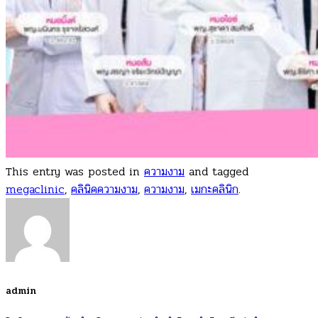
This entry was posted in
ความงาม
and tagged
megaclinic
,
คลินิคความงาม
,
ความงาม
,
เมกะคลินิก
.
admin