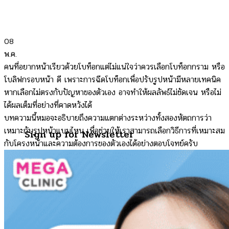
08
พ.ค.
คนที่อยากหน้าเรียวด้วยโบท็อกแต่ไม่แน่ใจว่าควรเลือกโบท็อกกราม หรือ
โบลิฟกรอบหน้า ดี เพราะการฉีดโบท็อกเพื่อปรับรูปหน้ามีหลายเทคนิค
หากเลือกไม่ตรงกับปัญหาของตัวเอง อาจทำให้ผลลัพธ์ไม่ชัดเจน หรือไม่
ได้ผลเต็มที่อย่างที่คาดหวังได้
บทความนี้หมอจะอธิบายถึงความแตกต่างระหว่างทั้งสองหัตถการว่า
เหมาะกับรูปหน้าแบบไหน เพื่อช่วยให้เราสามารถเลือกวิธีการที่เหมาะสม
Sign up for Newsletter
กับโครงหน้าและความต้องการของตัวเองได้อย่างตอบโจทย์ครับ
Signup for our newsletter to
get notified about sales and
new products. Add any text
here or remove it.
Error:
Contact form not