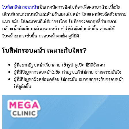
โบท็อกลิฟกรอบหน้า
เป็นเทคนิคการฉีดโบท็อกเพื่อคลายกล้ามเนื้อมัด
เล็กบริเวณกรอบหน้าและด้านข้างของใบหน้า โดยแพทย์จะฉีดตัวยาตาม
แนว ขมับ ไล่ลงมาจนถึงใต้ขากรรไกร โบท็อกจะออกฤทธิ์ช่วยคลาย
กล้ามเนื้อมัดเล็กบนผิวกรอบหน้า ทำให้ผิวดึงตัวกลับขึ้น ส่งผลให้
ใบหน้ายกกระชับขึ้น กรอบหน้าคมชัด ดูมีมิติ
โบลิฟกรอบหน้า เหมาะกับใคร?
ผู้ที่อยากมีรูปหน้าเรียวสวย เข้ารูป ดูเป๊ะ มีมิติชัดเจน
ผู้ที่มีปัญหากรอบหน้าไม่ชัด ถ่ายรูปแล้วไม่สวย ขาดความมั่นใจ
ผู้ที่มีปัญหาผิวหย่อนคล้อย ไม่กระชับ อยากยกกระชับกรอบหน้า
ให้ดูชัดขึ้น