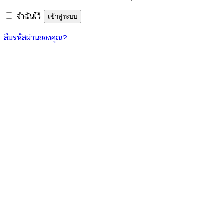
จำฉันไว้
เข้าสู่ระบบ
ลืมรหัสผ่านของคุณ?