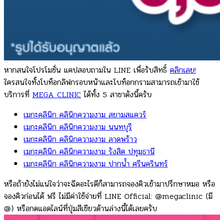
หากสนใจโปรโมชั่น แคปสอบถามใน LINE เพื่อรับสิทธิ์
คลิกเลย!
ใครสนใจทั้งโบท็อกลิฟกรอบหน้าและโบท็อกกรามสามารถเข้ามาใช้
บริการที่
MEGA CLINIC
ได้ทั้ง 5 สาขาดังนี้ครับ
เมกะคลินิก คลินิกความงาม สยามสแควร์
เมกะคลินิก คลินิกความงาม นนทบุรี
เมกะคลินิก คลินิกความงาม ลาดพร้าว
เมกะคลินิก คลินิกความงาม รังสิต ปทุมธานี
เมกะคลินิก คลินิกความงาม ปากน้ำ ศรีนครินทร์
หรือถ้ายังไม่แน่ใจว่าจะฉีดอะไรดีก็สามารถจองคิวเข้ามาปรึกษาหมอ หรือ
จองคิวก่อนได้ ฟรี ไม่มีค่าใช้จ่ายที่ LINE Official: @megaclinic (มี
@) หรือกดแอดไลน์ที่ปุ่มสีเขียวด้านล่างนี้ได้เลยครับ