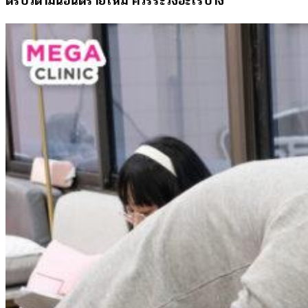
ดริปวิตามินอันตรายไหม ควรระวังอะไรบ้าง