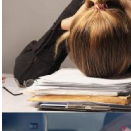
Sign up for Newsletter
Signup for our newsletter to
get notified about sales and
new products. Add any text
here or remove it.
Error:
Contact form not