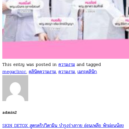
This entry was posted in
ความงาม
and tagged
megaclinic
,
คลินิคความงาม
,
ความงาม
,
เมกะคลินิก
.
admin2
SKIN DETOX สูตรดริปวิตามิน บํารุงร่างกาย อ่อนเพลีย พักผ่อนน้อย