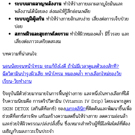
ระบบเผาผลาญพลังงาน
ทำให้ร่างกายเผาผลาญไขมันและ
พลังงานได้น้อยลง ส่งผลให้รู้สึกอ่อนเพลีย
ระบบภูมิคุ้มกัน
ทำให้ร่างกายอักเสบง่าย เสี่ยงต่อการเจ็บป่วย
บ่อย
สภาพผิวและสุขภาพโดยรวม
ทำให้ผิวหมองคล้ำ มีริ้วรอย และ
เสี่ยงต่อภาวะเครียดสะสม
บทความที่น่าสนใจ:
นอนน้อยจนหน้าโทรม จะแก้ยังไงดี ถ้าไม่มีเวลาดูแลตัวเองสักที?
ฉีดวิตามินบำรุงผิวเสีย หน้าโทรม หมองคล้ำ ทางเลือกใหม่ของวัย
เรียน-วัยทำงาน
ปัจจุบันมีตัวช่วยมากมายในการฟื้นฟูร่างกาย และหนึ่งในทางเลือกที่ได้
รับความนิยมคือ การดริปวิตามิน (Vitamin IV Drip) โดยเฉพาะสูตร
SKIN DETOX (สกินดีท็อกซ์) ของ
เมกะคลินิก
ที่คิดค้นและพัฒนาขึ้นเพื่อ
ช่วยดีท็อกซ์สารพิษ เสริมสร้างความสดชื่นให้ร่างกาย ลดความอ่อนล้า
และช่วยให้ผิวพรรณเปล่งปลั่งขึ้น ซึ่งเหมาะสำหรับผู้ที่มีไลฟ์สไตล์ที่ต้อง
เผชิญกับมลภาวะเป็นประจำ