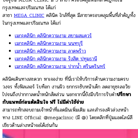
กรุงเทพและปริมณฑล ได้แก่
สาขา
MEGA CLINIC
คลินิค ใกล้ที่สุด มีสาขาครอบคลุมพื้นที่สำคัญทั้ง
ในกรุงเทพและปริมณฑล ได้แก่
เมกะคลินิก คลินิกความงาม สยามสแควร์
เมกะคลินิก คลินิกความงาม นนทบุรี
เมกะคลินิก คลินิกความงาม ลาดพร้าว
เมกะคลินิก คลินิกความงาม รังสิต ปทุมธานี
เมกะคลินิก คลินิกความงาม ปากน้ำ ศรีนครินทร์
คลินิคเดินทางสะดวก หาเจอง่าย ที่นี่เราให้บริการด้านความงามครบ
วงจร ทั้งฟิลเลอร์ โบท็อก งานผิว ยกกระชับหน้าเด็ก ลดอายุชะลอวัย
ไปจนถึงปากกาลดน้ำหนักสัดส่วน นอกจากนี้ยังมีบริการรับคำ
ปรึกษา
กับแพทย์ก่อนตัดสินใจ ฟรี ไม่มีค่าใช้จ่าย
สามารถทักสอบถามเจ้าหน้าที่แอดมินเพิ่มเติม และสำรองคิวล่วงหน้า
ทาง LINE Official: @megaclinic (มี @) โดยคลิกที่ปุ่มแอดไลน์สี
เขียวด้านล่างหน้าจอได้เช่นกัน