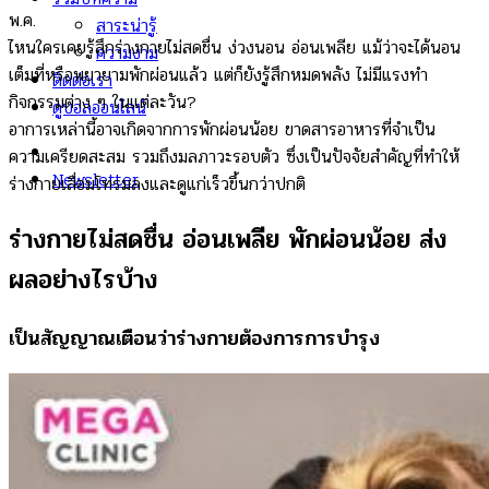
พ.ค.
สาระน่ารู้
ไหนใครเคยรู้สึกร่างกายไม่สดชื่น ง่วงนอน อ่อนเพลีย แม้ว่าจะได้นอน
ความงาม
เต็มที่หรือพยายามพักผ่อนแล้ว แต่ก็ยังรู้สึกหมดพลัง ไม่มีแรงทำ
ติดต่อเรา
กิจกรรมต่าง ๆ ในแต่ละวัน?
ดูบอลออนไลน์
อาการเหล่านี้อาจเกิดจากการพักผ่อนน้อย ขาดสารอาหารที่จำเป็น
ความเครียดสะสม รวมถึงมลภาวะรอบตัว ซึ่งเป็นปัจจัยสำคัญที่ทำให้
Newsletter
ร่างกายเสื่อมโทรมลงและดูแก่เร็วขึ้นกว่าปกติ
ร่างกายไม่สดชื่น อ่อนเพลีย พักผ่อนน้อย ส่ง
ผลอย่างไรบ้าง
เป็นสัญญาณเตือนว่าร่างกายต้องการการบำรุง