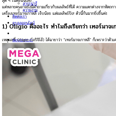
สุด ๆ ในตอนนี้เลย
สาระน่ารู้
แต่หลายคนอาจยังมีคำถามเกี่ยวกับผลลัพธ์ที่ได้ ความแตกต่างจากหัตถก
ความงาม
เครื่องเทอร์มาจเกาหลี เจ็บน้อย แต่ผลลัพธ์ปัง! ตัวนี้กันมากยิ่งขึ้นค่ะ
ติดต่อเรา
ดูบอลออนไลน์
1) Oligio คืออะไร ทำไมถึงเรียกว่า เทอร์มาจเ
เหตุผลที่ Oligio (โอริจิโอ้) ได้ฉายาว่า “เทอร์มาจเกาหลี” ก็เพราะว่า
Newsletter