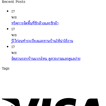
Recent Posts
17
พ.ย.
ทริคการจัดพื้นที่ซักล้างและซักผ้า
17
พ.ย.
รู้ไว้ก่อนทำระเบียงและชานบ้านให้น่าใช้งาน
17
พ.ย.
จัดสวนรอบบ้านแบบไหน ดูสวยงามและดูแลง่าย
Tags
turesquare
|
Variety
|
สาระน่ารู้
|
สาระน่ารู้ เรื่องใกล้ตัว สั้นๆ
|
สาระน่ารู้ทั่วไป
|
สาระน่ารู้วันนี้
|
สาระน่ารู้ 5 นาที
|
สาระน่ารู้
อาหาร