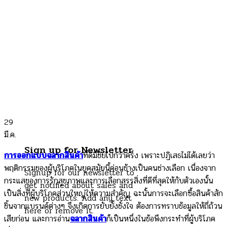
29
มี.ค.
Sign up for Newsletter
การออกแบบฉลากสินค้า
ที่ดีมีชัยไปกว่าครึ่ง เพราะปฏิเสธไม่ได้เลยว่า
พฤติกรรมของผู้บริโภคในยุคสมัยนี้ค่อนข้างเป็นคนช่างเลือก เนื่องจาก
Signup for our newsletter to
กระแสของการรักสุขภาพและการเลือกสรรสิ่งที่ดีที่สุดให้กับตัวเองนั้น
get notified about sales and
เป็นสิ่งที่ผู้บริโภคส่วนใหญ่ให้ความสำคัญ ฉะนั้นการจะเลือกซื้อสินค้าสัก
new products. Add any text
ชิ้นจากแบรนด์ต่างๆ จึงเกิดการยับยั้งชั่งใจ ต้องการทราบข้อมูลให้ถี่ถ้วน
here or remove it.
เสียก่อน และการอ่าน
ฉลากสินค้า
ก็เป็นหนึ่งในข้อพึงกระทำที่ผู้บริโภค