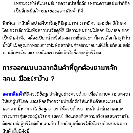
เพราะจะทำให้แบรนด์ขาดความน่าเชื่อถือ เพราะความแม่นยำก็ถือ
เป็นอีกหนึ่งลักษณะของฉลากสินค้าที่ดี
พิมพ์ฉลากสินค้าอย่างดีบนวัสดุที่มีคุณภาพ ภาพมีความคมชัด สีสันสด
โดยควรเลือกพิมพ์ฉลากบนวัสดุที่ดี มีความทนทานไม่ลอก ไม่เบลอ หาก
เป็นสินค้าที่อาจต้องเปียกน้ำหรือโดดความชื้นบ่อยๆ ก็ควรเลือกวัสดุที่กัน
น้ำได้ เมื่อคุณภาพของการพิมพ์ฉลากสินค้าออกมาอย่างดีเยี่ยมก็ส่งผลต่อ
ภาพลักษณ์ของแบรนด์และการตัดสินใจซื้อของผู้บริโภค
การออกแบบฉลากสินค้าที่ถูกต้องตามหลัก
สคบ. มีอะไรบ้าง ?
ฉลากสินค้า
ที่ดีควรมีข้อมูลสำคัญอย่างครบถ้วน เพื่ออำนวยความสะดวก
ให้แก่ผู้บริโภค และเพื่อสร้างความน่าเชื่อถือให้แก่สินค้าและแบรนด์
นอกจากนี้หากเราใส่ข้อมูลต่างๆ ให้ครบถ้วนตามหลักสำนักงานคณะ
กรรมการคุ้มครองผู้บริโภค (สคบ) ยังแสดงถึงความจริงใจและความรับ
ผิดชอบต่อผู้บริโภคด้วยเช่นกัน โดยข้อมูลที่ควรใส่ให้ครบถ้วนบนฉลาก
สินค้านั้นมีดังนี้