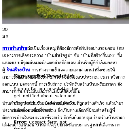
30
ม.ค.
การสร้างบ้าน
ถือเป็นเรื่องใหญ่ที่ต้องมีการตัดสินใจอย่างรอบคอบ โดย
เฉพาะการเลือกระหว่าง “บ้านสำเร็จรูป” กับ “บ้านที่สร้างขึ้นเอง” ซึ่ง
แต่ละแบบมีจุดเด่นและข้อแตกต่างที่ชัดเจน สำหรับผู้ที่กำลังมองหา
ผู้
รับสร้างบ้าน
การทำความเข้าใจความแตกต่างเหล่านี้จะช่วยให้
Sign up for Newsletter
สามารถตัดสินใจได้ดียิ่งขึ้น ไม่ว่าจะเป็นเรื่องงบประมาณ เวลา หรือการ
ออกแบบ นอกจากนี้ การใช้บริการ บริษัทรับสร้างบ้านพร้อมราคา ยัง
Signup for our newsletter to
สามารถช่วยประเมินและวางแผนได้ชัดเจนขึ้น
get notified about sales and
new products. Add any text
บ้านสำเร็จรูป หรือ บ้านน็อคดาวน์ คือบ้านที่ถูกสร้างสำเร็จ แล้วนำมา
here or remove it.
ประกอบติดตั้งบนพื้นที่ก่อสร้าง ซึ่งเป็นทางเลือกที่นิยมสำหรับผู้ที่
ต้องการบ้านในระยะเวลาที่รวดเร็ว อีกทั้งยังควบคุม รับสร้างบ้านราคา
Error:
Contact form not
ได้ค่อนข้างแน่นอน บ้านสำเร็จรูปมักจะมีแบบมาตรฐานให้เลือกหลาก