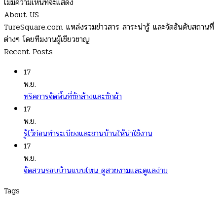
ไม่มีความเห็นที่จะแสดง
About US
TureSquare.com แหล่งรวมข่าวสาร สาระน่ารู้ และจัดอันดับสถานที่
ต่างๆ โดยทีมงานผู้เชียวชาญ
Recent Posts
17
พ.ย.
ทริคการจัดพื้นที่ซักล้างและซักผ้า
17
พ.ย.
รู้ไว้ก่อนทำระเบียงและชานบ้านให้น่าใช้งาน
17
พ.ย.
จัดสวนรอบบ้านแบบไหน ดูสวยงามและดูแลง่าย
Tags
turesquare
|
Variety
|
สาระน่ารู้
|
สาระน่ารู้ เรื่องใกล้ตัว สั้นๆ
|
สาระน่ารู้ทั่วไป
|
สาระน่ารู้วันนี้
|
สาระน่ารู้ 5 นาที
|
สาระน่ารู้