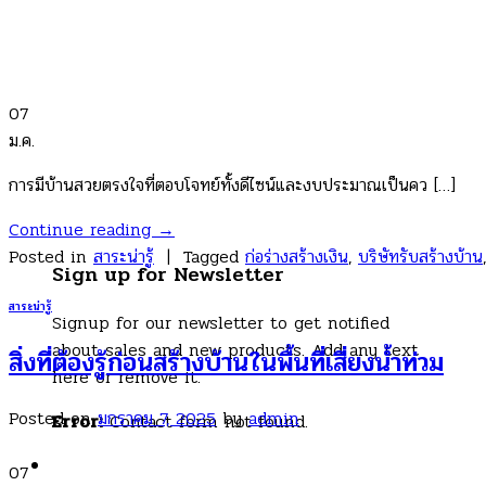
07
ม.ค.
การมีบ้านสวยตรงใจที่ตอบโจทย์ทั้งดีไซน์และงบประมาณเป็นคว […]
Continue reading
→
Posted in
สาระน่ารู้
|
Tagged
ก่อร่างสร้างเงิน
,
บริษัทรับสร้างบ้าน
Sign up for Newsletter
สาระน่ารู้
Signup for our newsletter to get notified
about sales and new products. Add any text
สิ่งที่ต้องรู้ก่อนสร้างบ้านในพื้นที่เสี่ยงน้ำท่วม
here or remove it.
Posted on
มกราคม 7, 2025
by
admin
Error:
Contact form not found.
07