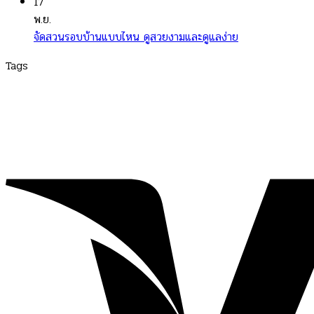
17
พ.ย.
จัดสวนรอบบ้านแบบไหน ดูสวยงามและดูแลง่าย
Tags
turesquare
|
Variety
|
สาระน่ารู้
|
สาระน่ารู้ เรื่องใกล้ตัว สั้นๆ
|